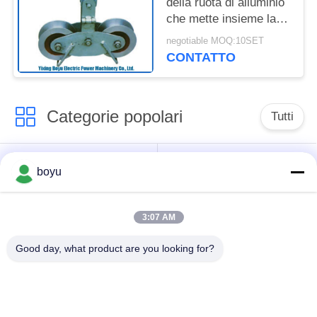
della ruota di alluminio
che mette insieme la
linea di trasmissione
negotiable MOQ:10SET
dei blocchi che mette
CONTATTO
insieme Accessores e
gli strumenti
Categorie popolari
Tutti
linea di trasmissione
Linea sopraelevata
boyu
che mette insieme
che mette insieme
attrezzatura
attrezzatura
3:07 AM
tensione che mette
Anti cavo metallico di
Good day, what product are you looking for?
insieme attrezzatura
torsione
Puleggia
impacchettata del
Legatura dei blocchi