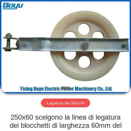
2026
Yixing
Boyu
Electric
Power
Machinery
Co.,LTD.
All
CASA
Rights
Reserved.
PRODOTTI
CIRCA
NOI
GIRO
DELLA
Legatura dei blocchi
FABBRICA
250x60 scelgono la linea di legatura
dei blocchetti di larghezza 60mm del