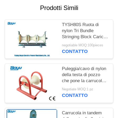
SITO
Prodotti Simili
PRIVACY
TYSH80S Ruota di
POLICY
nylon Tri Bundle
Stringing Block Carico
nominale 5kN
negotiable MOQ:100pieces
CONTATTO
Puleggia/cavo di nylon
della testa di pozzo
che pone la carrucola
del tandem dei rulli 2,5
Negotiate MOQ:1 pz
che mette insieme
CONTATTO
blocco
Carrucola in tandem