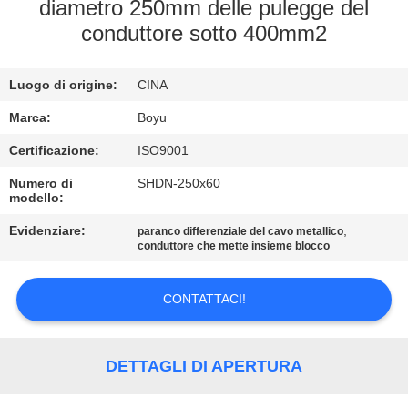
CONTROLLO
diametro 250mm delle pulegge del
conduttore sotto 400mm2
DI
QUALITÀ
Luogo di origine:
CINA
CONTATTICI
Marca:
Boyu
Certificazione:
ISO9001
NOTIZIE
Numero di
SHDN-250x60
modello:
Evidenziare:
,
RICHIEDA
paranco differenziale del cavo metallico
conduttore che mette insieme blocco
UNA
CITAZIONE
CONTATTACI!
MAPPA
DETTAGLI DI APERTURA
DEL