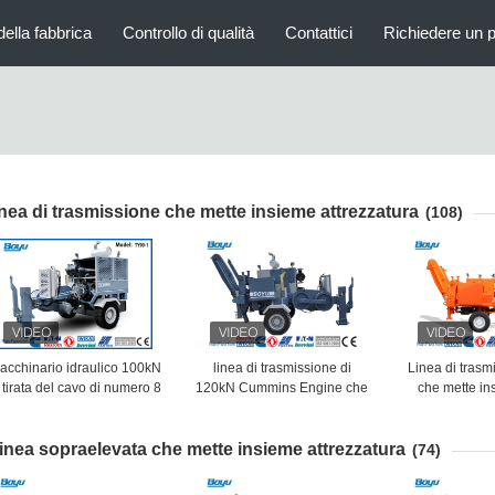
della fabbrica
Controllo di qualità
Contattici
Richiedere un 
inea di trasmissione che mette insieme attrezzatura
(108)
acchinario idraulico 100kN
linea di trasmissione di
Linea di tras
 tirata del cavo di numero 8
120kN Cummins Engine che
che mette in
ella scanalatura con 118kw
mette insieme l'estrattore
intermittente
Cummins Engine
idraulico dell'attrezzatura
dell'estratto
inea sopraelevata che mette insieme attrezzatura
dell'attr
(74)