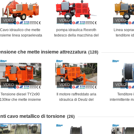
Cavo idraulico che mette
pompa idraulica Rexroth
Linea sopra
nsieme linea sopraelevata
tedesco della macchina del
tenditore id
e mette insieme il tenditore
tenditore dell'estrattore
Cummins Engi
dell'estrattore
idraulico della scanalatura
insieme at
ensione che mette insieme attrezzatura
dell'attrezzatura
118kw 10
(128)
Tensione diesel TY2x90
Il motore raffreddato aria
Tenditore 
130kw che mette insieme
idraulica di Deutz del
intermittente
ttrezzatura 2500r/tenditore
tenditore di TY1x40D ha
diesel di tens
idraulico minimo
valutato la tensione 40kN
lunga
nti cavo metallico di torsione
(26)