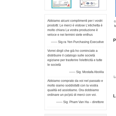
Abbiamo alcuni complimenti per i vostri
c
prodotti: Le merci è vistose L'etichetta è
t
molto chiara La vostra produzione è
2
veloce e nei termini siete enthus
P
—— Sig.ra Yen Purchasing Executive
Vorrei dirgli che già ho cominciato a
distribuire il catalogo sulle società
egiziane per trasferire l'elettricità e tutte
le società
—— Sig. Mostafa Abolila
L
Abbiamo comprato da voi nel passato e
molto siamo soddisfatti con la vostra
c
qualità ed assistiamo. Ora dobbiamo
ordinare un po'più di merci con voi.
L
—— Sig. Pham Van Ha – direttore