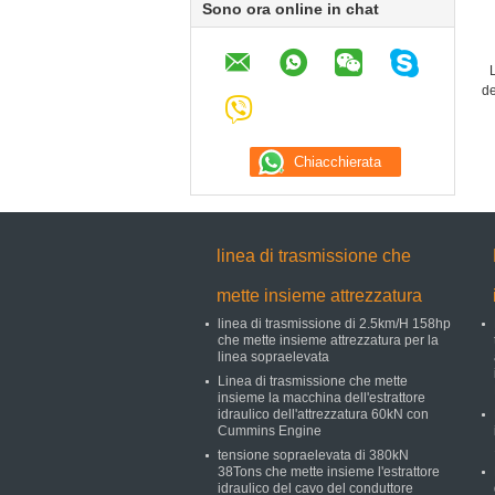
Sono ora online in chat
de
bl
linea di trasmissione che
mette insieme attrezzatura
linea di trasmissione di 2.5km/H 158hp
che mette insieme attrezzatura per la
linea sopraelevata
Linea di trasmissione che mette
insieme la macchina dell'estrattore
idraulico dell'attrezzatura 60kN con
Cummins Engine
tensione sopraelevata di 380kN
38Tons che mette insieme l'estrattore
idraulico del cavo del conduttore