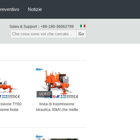
preventivo
Notizie
Sales & Support：
+86-180-36062799
Go
missione TY60
linea di trasmissione
sieme tirata
idraulica 30kN che mette
 massima 60kN
insieme l'estrattore Cummins
re idraulico
Engine dell'attrezzatura
ezzatura