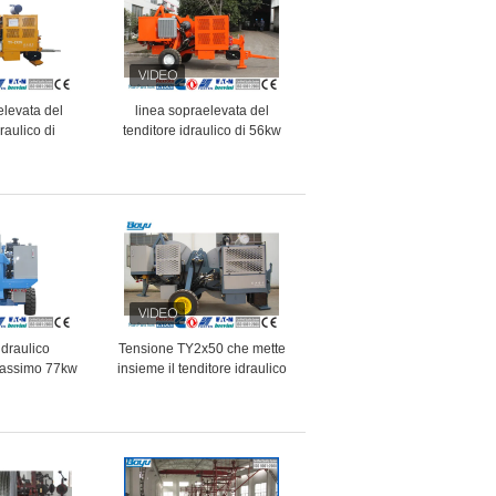
elevata del
linea sopraelevata del
raulico di
tenditore idraulico di 56kw
ne che mette
73hp che mette insieme
trezzatura
attrezzatura
idraulico
Tensione TY2x50 che mette
 massimo 77kw
insieme il tenditore idraulico
ione 2x70kN di
continuo massimo di tirata
 vita
2x50kN dell'attrezzatura