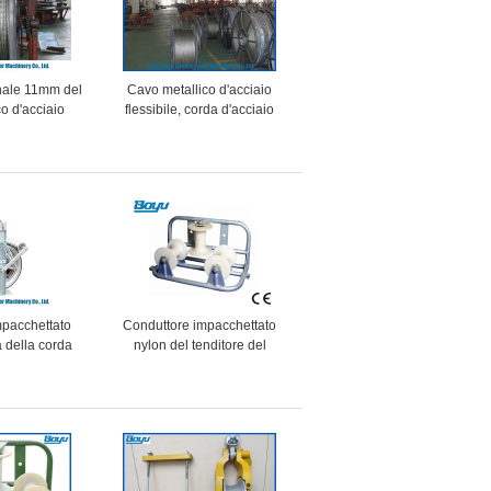
nale 11mm del
Cavo metallico d'acciaio
co d'acciaio
flessibile, corda d'acciaio
forza ad alta
dell'anti treccia di torsione
di 12 fili
per i cavi elettrici sopraelevati
che mettono insieme 28mm
580kN
mpacchettato
Conduttore impacchettato
a della corda
nylon del tenditore del
ella puleggia
blocchetto di cavo della
nduttore del
corda al rullo della puleggia
o del metallo
della torre