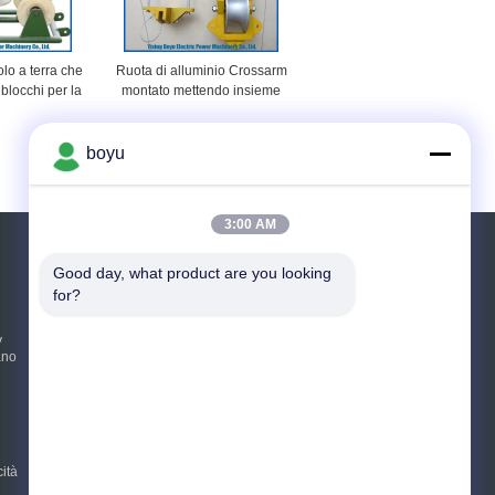
lo a terra che
Ruota di alluminio Crossarm
 blocchi per la
montato mettendo insieme
missione che
altezza 95~159mm di
gli accessori
larghezza 99~175mm
ruota 3
Capliper di Capliper dei
boyu
blocchi
3:00 AM
Richiedere un preventivo
Good day, what product are you looking 
for?
Invii
y
ano
E-Mail
Sitemap
|
Sito mobile
cità