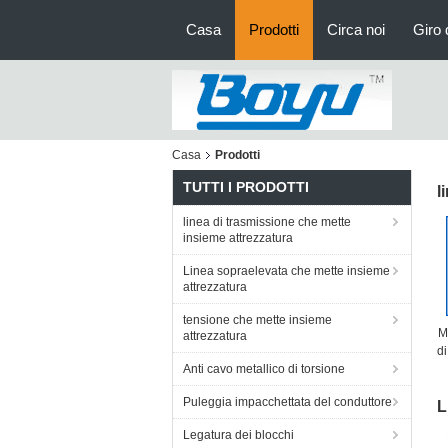
Casa
Prodotti
Circa noi
Giro 
Casa
Prodotti
TUTTI I PRODOTTI
l
linea di trasmissione che mette
insieme attrezzatura
Linea sopraelevata che mette insieme
attrezzatura
tensione che mette insieme
M
attrezzatura
di
Anti cavo metallico di torsione
d
Puleggia impacchettata del conduttore
L
Legatura dei blocchi