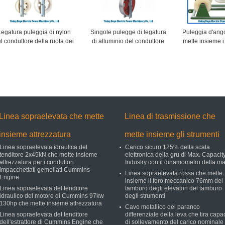
Legatura puleggia di nylon
Singole pulegge di legatura
Puleggia d'ango
l conduttore della ruota dei
di alluminio del conduttore
mette insieme i
occhi di singola per la linea
della ruota del blocco per la
linea di tras
di trasmissione
linea di trasmissione
mette insieme 
con la 
Linea sopraelevata che mette
Linea di trasmissione che
insieme attrezzatura
mette insieme gli strumenti
Linea sopraelevata idraulica del
Carico sicuro 125% della scala
tenditore 2x45kN che mette insieme
elettronica della gru di Max. Capacit
attrezzatura per i conduttori
Industry con il dinamometro della m
impacchettati gemellati Cummins
Linea sopraelevata rossa che mette
Engine
insieme il foro meccanico 76mm del
Linea sopraelevata del tenditore
tamburo degli elevatori del tamburo
idraulico del motore di Cummins 97kw
degli strumenti
130hp che mette insieme attrezzatura
Cavo metallico del paranco
Linea sopraelevata del tenditore
differenziale della leva che tira capa
dell'estrattore di Cummins Engine che
di sollevamento del carico nominale