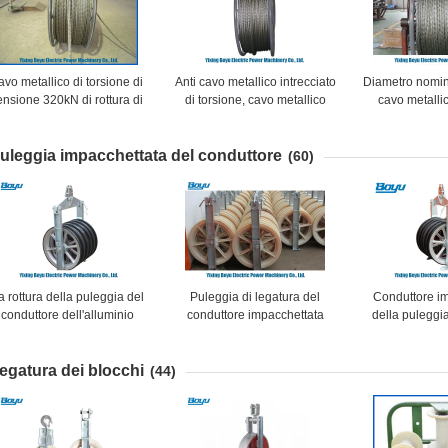
avo metallico di torsione di
Anti cavo metallico intrecciato
Diametro nomi
ensione 320kN di rottura di
di torsione, cavo metallico
cavo metalli
2mm l'anti ha galvanizzato
d'acciaio flessibile con lunga
galvanizzato 
la linea ad alta tensione
vita
resistenza 
uleggia impacchettata del conduttore
d'acciaio mettere insieme
(60)
a rottura della puleggia del
Puleggia di legatura del
Conduttore i
conduttore dell'alluminio
conduttore impacchettata
della puleggi
inque del carico 120kN ha
blocco del nylon tre con
delle ruote d
impacchettato i conduttori
tempo di lunga vita
cinque del co
egatura dei blocchi
nella linea di trasmissione
grande diametr
(44)