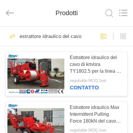
2026
Yixing
Boyu
Prodotti
Electric
Power
Machinery
Co.,LTD.
All
CASA
111
Rights
Reserved.
estrattore idraulico del cavo
linea di trasmissione
PRODOTTI
che mette insieme
Estrattore idraulico del
cavo di km/ora
attrezzatura
CIRCA
TY1802.5 per la linea di
NOI
trasmissione costruzione
negotiable MOQ:1set
CONTATTO
79
GIRO
Linea sopraelevata
DELLA
Estrattore idraulico Max
Intermittent Pulling
FABBRICA
che mette insieme
Force 180kN del cavo
TY180
attrezzatura
negotiable MOQ:1set