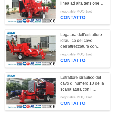
SITO
linea ad alta tensione
costruzione della torre
negotiable MOQ:1set
PRIVACY
CONTATTO
63
POLICY
Puleggia
Legatura dell'estrattore
impacchettata del
idraulico del cavo
dell'attrezzatura con
conduttore
Cummins Engine
negotiable MOQ:1set
CONTATTO
47
Estrattore idraulico del
cavo di numero 10 della
Legatura dei blocchi
scanalatura con il
motore iniziante elettrico
negotiable MOQ:1set
24V
CONTATTO