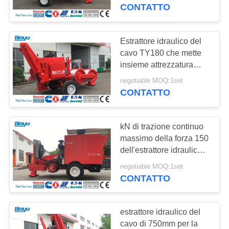
CONTROLLO
CONTATTO
DI
QUALITÀ
Estrattore idraulico del
132
cavo TY180 che mette
tensione che mette
insieme attrezzatura
CONTATTICI
Max Speed 5 km/ora
insieme attrezzatura
negotiable MOQ:1set
CONTATTO
NOTIZIE
kN di trazione continuo
RICHIEDA
massimo della forza 150
UNA
dell'estrattore idraulico
28
del cavo 180kN
CITAZIONE
negotiable MOQ:1set
Anti cavo metallico
CONTATTO
di torsione
MAPPA
estrattore idraulico del
DEL
cavo di 750mm per la