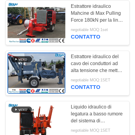
Estrattore idraulico
Mahcine di Max Pulling
276
Force 180kN per la linea
Linea di
sopraelevata
negotiable MOQ:1set
costruzione
CONTATTO
trasmissione che
mette insieme gli
Estrattore idraulico del
strumenti
cavo dei conduttori ad
alta tensione che mette
insieme attrezzatura per
51
negotiable MOQ:1SET
la linea di trasmissione
CONTATTO
linea elettrica che
100kN
mette insieme
Liquido idraulico di
legatura a basso rumore
attrezzatura
del sistema di
raffreddamento
negotiable MOQ:1SET
dell'estrattore del cavo