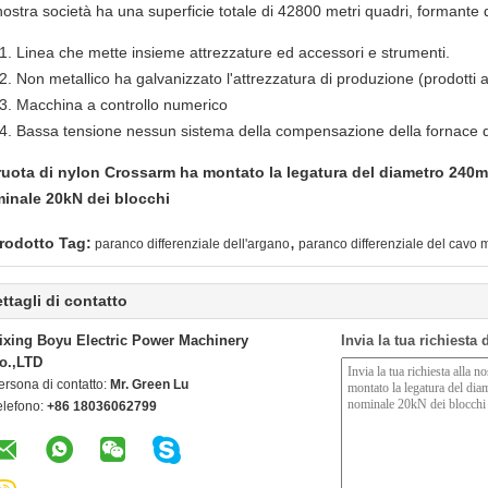
ostra società ha una superficie totale di 42800 metri quadri, formante qu
Linea che mette insieme attrezzature ed accessori e strumenti.
Non metallico ha galvanizzato l'attrezzatura di produzione (prodotti a
Macchina a controllo numerico
Bassa tensione nessun sistema della compensazione della fornace del
ruota di nylon Crossarm ha montato la legatura del diametro 240mm
inale 20kN dei blocchi
,
rodotto Tag:
paranco differenziale dell'argano
paranco differenziale del cavo m
ttagli di contatto
ixing Boyu Electric Power Machinery
Invia la tua richiesta
o.,LTD
ersona di contatto:
Mr. Green Lu
elefono:
+86 18036062799