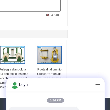
(
0
/ 3000)
Puleggia d'angolo a
Ruota di alluminio
rra che mette insieme
Crossarm montato
blocchi per la linea di
mettendo insieme
asmissione che mette
altezza 95~159mm di
boyu
nsieme gli accessori
larghezza 99~175mm
con la ruota 3
Capliper di Capliper dei
blocchi
5:34 PM
Richiedere un preventivo