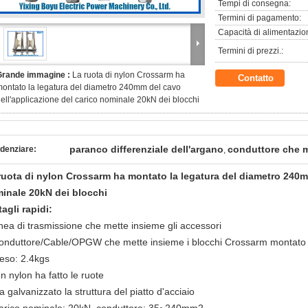
Tempi di consegna:
Termini di pagamento:
Capacità di alimentazio
Termini di prezzi.:
Grande immagine :
La ruota di nylon Crossarm ha
Contatto
ontato la legatura del diametro 240mm del cavo
ell'applicazione del carico nominale 20kN dei blocchi
paranco differenziale dell'argano
conduttore che m
denziare:
,
ruota di nylon Crossarm ha montato la legatura del diametro 240mm
inale 20kN dei blocchi
tagli rapidi:
inea di trasmissione che mette insieme gli accessori
conduttore/Cable/OPGW che mette insieme i blocchi Crossarm montato
peso: 2.4kgs
n nylon ha fatto le ruote
a galvanizzato la struttura del piatto d'acciaio