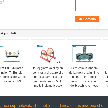
tri prodotti
TYSH80S Ruota di
Puleggia/cavo di nylon
Carrucola in tandem
nylon Tri Bundle
della testa di pozzo che
della ruota di alluminio
te
ringing Block Carico
pone la carrucola del
che mette insieme la
i 
nominale 5kN
tandem dei rulli 2,5 che
linea di trasmissione
tr
mette insieme blocco
dei blocchi che mette
i
insieme Accessores e
gli strumenti
Linea sopraelevata che mette
Linea di trasmissione che