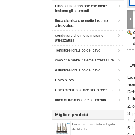
Linea di trasmissione che mette
insieme gli strumenti
linea elettrica che mette insieme
attrezzatura
conduttore che mette insieme
m
attrezzatura
d
Tenditore idraulico del cavo
cavo che mette insieme attrezzatura
Evi
estrattore idraulico del cavo
La 
Cavo pilota
nom
Cavo metallico d'acciaio intrecciato
Det
1. l
linea di trasmissione strumento
2. 
3. 
Migliori prodotti
4. U
Crossarm ha montato la legatura
5. h
dei blocchi