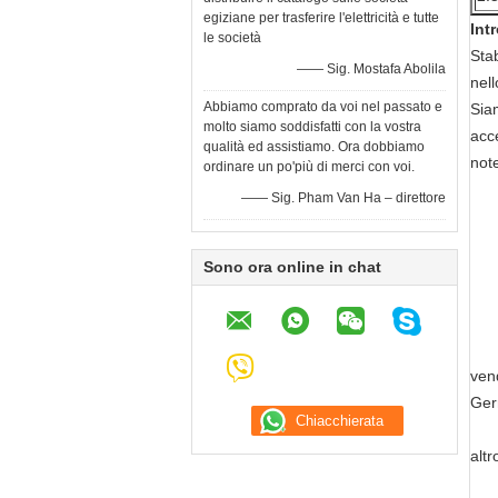
egiziane per trasferire l'elettricità e tutte
Int
le società
Stab
—— Sig. Mostafa Abolila
nell
Abbiamo comprato da voi nel passato e
Siam
molto siamo soddisfatti con la vostra
acce
qualità ed assistiamo. Ora dobbiamo
not
ordinare un po'più di merci con voi.
1. 
—— Sig. Pham Van Ha – direttore
Mo
Pom
Sono ora online in chat
Rid
Sos
Met
2. 
vend
Germ
3. 
altr
4. 