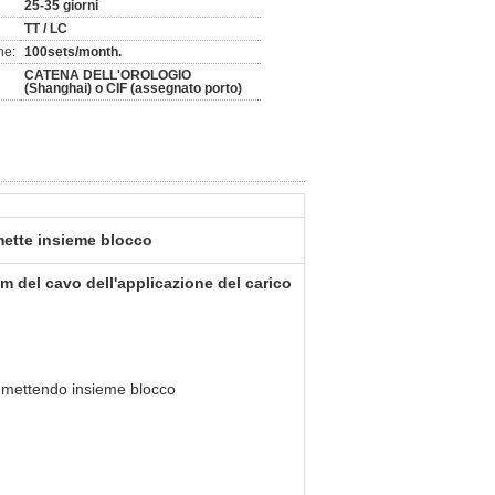
25-35 giorni
TT / LC
ne:
100sets/month.
CATENA DELL'OROLOGIO
(Shanghai) o CIF (assegnato porto)
ette insieme blocco
 del cavo dell'applicazione del carico
 mettendo insieme blocco