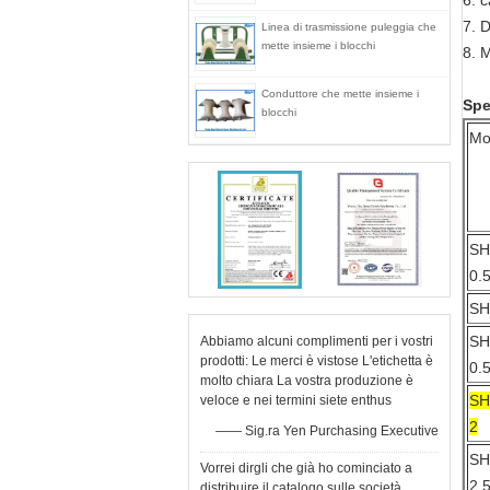
6. 
7. 
Linea di trasmissione puleggia che
mette insieme i blocchi
8.
M
Conduttore che mette insieme i
Spe
blocchi
Mo
SH
0.
SH
SH
Abbiamo alcuni complimenti per i vostri
prodotti: Le merci è vistose L'etichetta è
0.
molto chiara La vostra produzione è
SH
veloce e nei termini siete enthus
2
—— Sig.ra Yen Purchasing Executive
SH
Vorrei dirgli che già ho cominciato a
2.
distribuire il catalogo sulle società