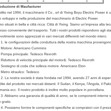
roduzione di Maufacturer
ilito nel 1994, il macchinario il Co., srl di Yixing Boyu Electric Power è 
o sviluppo e nella produzione del macchinario di Electric Power.
o situati in bella e città ricca: Città di Yixing. Siamo un'impresa alta te
sso conveniente del trasporto. Tutti i nostri prodotti rispondono agli sta
evolmente sono apprezzati in vari mercati differenti nel mondo intero.
le configurazioni della conduttura della nostra macchina provengono
tore: Americano Cummins
pa principale: Tedesco Rexroth
uttore di velocità principale del motor&: Tedesco Rexroth
tegno di coda che solleva motore: Americano Eton
ro idraulico: Tedesco
La nostra società è stata fondata nel 1994, avendo 27 anni di esperi
ite del prodotto nei mercati distanti: Il Sudan, il Kenya, l'Angola, il Pakis
ania ecc. Il nostro prodotto è inoltre molto popolare in porcellana.
Abbiamo una garanzia di qualità di anno, se le componenti interne 
o gratis.
Possiamo fornire le componenti specifiche ai compratori con il prezzo 