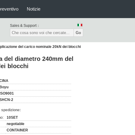
preventivo
Notizie
Sales & Support：
Go
plicazione del carico nominale 20kN dei blocchi
ra del diametro 240mm del
ei blocchi
CINA
Boyu
ISO9001
SHCN-2
 spedizione:
mo:
10SET
negotiable
CONTAINER