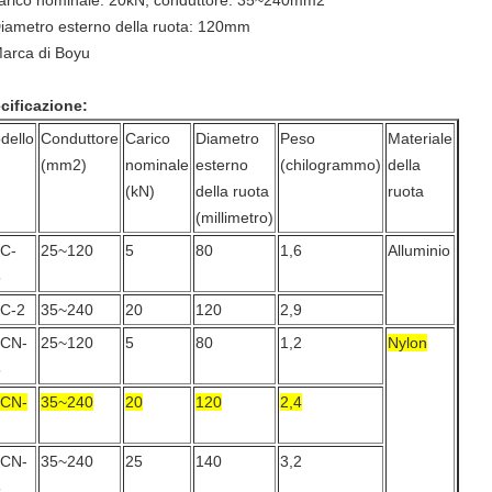
carico nominale: 20kN, conduttore: 35~240mm2
Diametro esterno della ruota: 120mm
arca di Boyu
cificazione:
dello
Conduttore
Carico
Diametro
Peso
Materiale
(mm2)
nominale
esterno
(chilogrammo)
della
(kN)
della ruota
ruota
(millimetro)
C-
25~120
5
80
1,6
Alluminio
5
C-2
35~240
20
120
2,9
CN-
25~120
5
80
1,2
Nylon
5
CN-
35~240
20
120
2,4
CN-
35~240
25
140
3,2
5