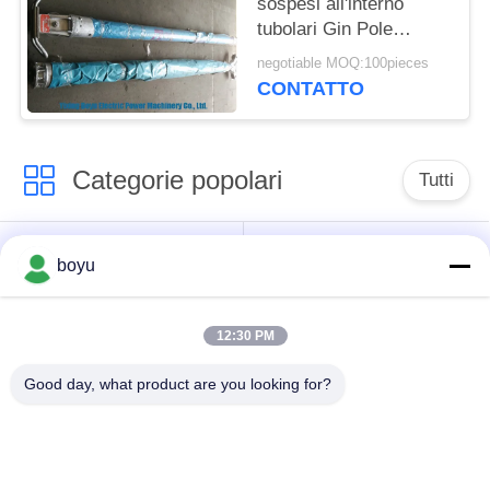
sospesi all'interno
tubolari Gin Pole
Fattore di sicurezza
negotiable MOQ:100pieces
2.5K
CONTATTO
Categorie popolari
Tutti
linea di trasmissione
Linea sopraelevata
boyu
che mette insieme
che mette insieme
attrezzatura
attrezzatura
12:30 PM
tensione che mette
Anti cavo metallico di
Good day, what product are you looking for?
insieme attrezzatura
torsione
Puleggia
impacchettata del
Legatura dei blocchi