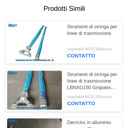
SITO
Prodotti Simili
PRIVACY
Strumenti di stringa per
POLICY
linee di trasmissione
negotiable MOQ:100pieces
CONTATTO
Strumenti di stringa per
linee di trasmissione
LBNXG150 Ginpoles
Derricks 10-15kN
negotiable MOQ:100pieces
Carico verticale
CONTATTO
Derricks in alluminio