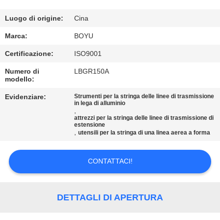
CONTROLLO
DI
Luogo di origine:
Cina
QUALITÀ
Marca:
BOYU
Certificazione:
ISO9001
CONTATTICI
Numero di
LBGR150A
modello:
NOTIZIE
Evidenziare:
Strumenti per la stringa delle linee di trasmissione
in lega di alluminio
,
attrezzi per la stringa delle linee di trasmissione di
RICHIEDA
estensione
,
utensili per la stringa di una linea aerea a forma
UNA
CITAZIONE
CONTATTACI!
MAPPA
DETTAGLI DI APERTURA
DEL