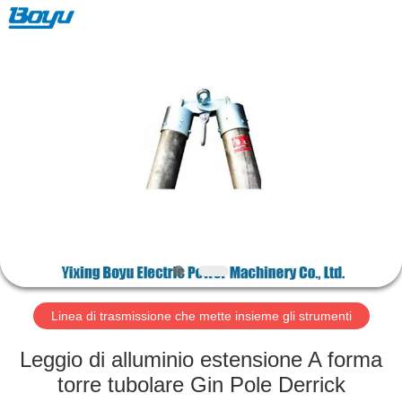
2026
Yixing
Boyu
Electric
Power
Machinery
Co.,LTD.
All
CASA
Rights
Reserved.
PRODOTTI
CIRCA
NOI
GIRO
DELLA
Linea di trasmissione che mette insieme gli strumenti
FABBRICA
Leggio di alluminio estensione A forma
torre tubolare Gin Pole Derrick