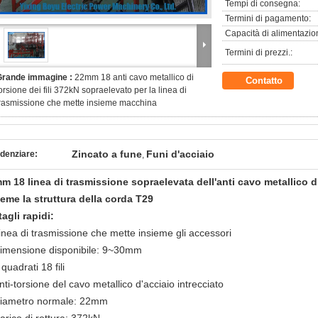
Tempi di consegna:
Termini di pagamento:
Capacità di alimentazio
Termini di prezzi.:
Grande immagine :
22mm 18 anti cavo metallico di
Contatto
orsione dei fili 372kN sopraelevato per la linea di
rasmissione che mette insieme macchina
Zincato a fune
Funi d'acciaio
denziare:
,
m 18 linea di trasmissione sopraelevata dell'anti cavo metallico di
ieme la struttura della corda T29
tagli rapidi:
inea di trasmissione che mette insieme gli accessori
imensione disponibile: 9~30mm
 quadrati 18 fili
nti-torsione del cavo metallico d'acciaio intrecciato
iametro normale: 22mm