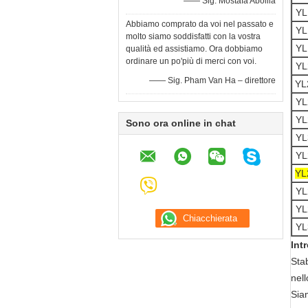
—— Sig. Mostafa Abolila
YL
Abbiamo comprato da voi nel passato e
YL
molto siamo soddisfatti con la vostra
YL
qualità ed assistiamo. Ora dobbiamo
ordinare un po'più di merci con voi.
YL
—— Sig. Pham Van Ha – direttore
YL
YL
YL
Sono ora online in chat
YL
YL
YL
YL
YL
YL
Int
Stab
nell
Siam