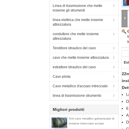
Linea di trasmissione che mette
insieme gli strumenti
linea elettrica che mette insieme
attrezzatura
conduttore che mette insieme
t
attrezzatura
t
Tenditore idraulico del cavo
cavo che mette insieme attrezzatura
Evi
estrattore idraulico del cavo
22m
Cavo pilota
ins
Cavo metallico d'acciaio intrecciato
Det
L
linea di trasmissione strumento
D
6
Migliori prodotti
A
Anti cavo metallico galvanizzato di
D
torsione intrecciato acciaio