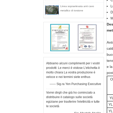
C
L
Linea sopraelevata anti cavo
metallico di torsione
D
M
Des
met
Anti
cald
buon
tens
Abbiamo alcuni complimenti per i vostri
e la
prodotti: Le merci è vistose L'etichetta è
molto chiara La vostra produzione è
post
veloce e nei termini siete enthus
O
—— Sig.ra Yen Purchasing Executive
Vorrei dirgli che già ho cominciato a
distribuire il catalogo sulle società
Y
egiziane per trasferire l'elettricità e tutte
YL
le società
YL