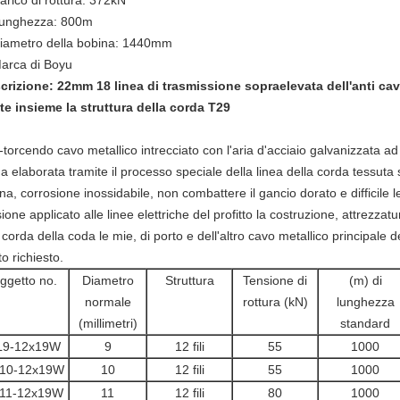
arico di rottura: 372kN
unghezza: 800m
iametro della bobina: 1440mm
arca di Boyu
crizione:
22mm 18 linea di trasmissione sopraelevata dell'anti cavo
te insieme la struttura della corda T29
-torcendo cavo metallico intrecciato con l'aria d'acciaio galvanizzata ad
a elaborata tramite il processo speciale della linea della corda tessuta s
a, corrosione inossidabile, non combattere il gancio dorato e difficile 
ione applicato alle linee elettriche del profitto la costruzione, attrezzat
 corda della coda le mie, di porto e dell'altro cavo metallico principale 
o richiesto.
ggetto no.
Diametro
Struttura
Tensione di
(m) di
normale
rottura (kN)
lunghezza
(millimetri)
standard
L9-12x19W
9
12 fili
55
1000
10-12x19W
10
12 fili
55
1000
11-12x19W
11
12 fili
80
1000