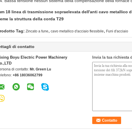
Bassa tensione nessun sistema della compensazione della fornace del
m 18 linea di trasmissione sopraelevata dell'anti cavo metallico di
ieme la struttura della corda T29
,
,
rodotto Tag:
Zincato a fune
cavo metallico d'acciaio flessibile
Funi d'acciaio
ttagli di contatto
ixing Boyu Electric Power Machinery
Invia la tua richiesta
o.,LTD
ersona di contatto:
Mr. Green Lu
elefono:
+86 18036062799