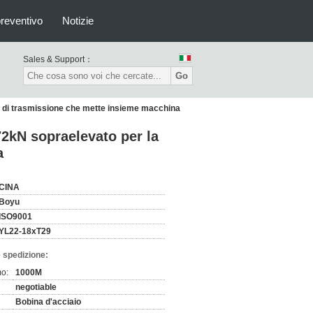
preventivo
Notizie
Sales & Support：
Go
nea di trasmissione che mette insieme macchina
72kN sopraelevato per la
a
CINA
Boyu
ISO9001
YL22-18xT29
 spedizione:
mo:
1000M
negotiable
Bobina d'acciaio