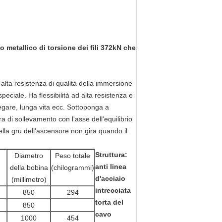
 metallico di torsione dei fili 372kN che
 alta resistenza di qualità della immersione
peciale. Ha flessibilità ad alta resistenza e
legare, lunga vita ecc. Sottoponga a
ura di sollevamento con l'asse dell'equilibrio
della gru dell'ascensore non gira quando il
Struttura:
Diametro
Peso totale
anti linea
della bobina
(chilogrammi)
d'acciaio
(millimetro)
intrecciata
850
294
torta del
850
cavo
1000
454