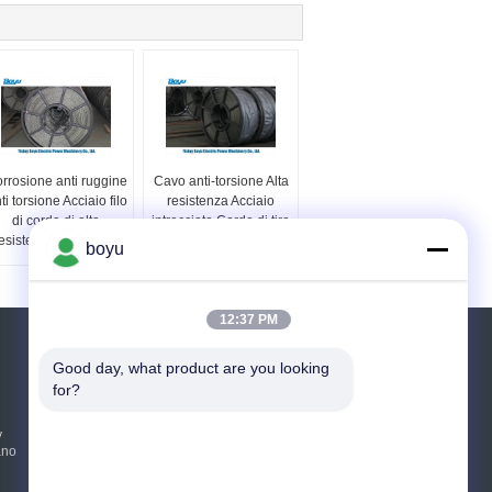
rrosione anti ruggine
Cavo anti-torsione Alta
ti torsione Acciaio filo
resistenza Acciaio
di corda di alta
intrecciato Corde di tiro
esistenza intrecciato
Corde pesanti
boyu
12:37 PM
Richiedere un preventivo
Good day, what product are you looking 
for?
Invii
y
ano