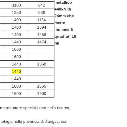
metallico
1100
642
440kN di
1250
886
24mm che
1400
1154
mette
1400
1394
insieme 6
1400
1258
quadrati 18
1440
1474
fili
1600
1600
1440
1368
1440
1440
1600
1655
1600
1900
un produttore specializzato nella ricerca,
cnologia nella provincia di Jiangsu, con