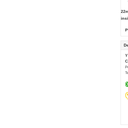
22m
ins
P
De
Y
C
P
T