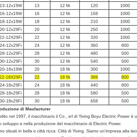
13-12x19W
13
12 fili
120
1000
16-12x19W
16
12 fili
158
1000
18-12x19W
18
12 fili
210
1000
20-12x29Fi
20
12 fili
250
1000
22-12X29Fi
22
12 fili
320
1000
24-12x29Fi
24
12 fili
360
800
28-12x29Fi
28
12 fili
480
500
30-12x29Fi
30
12 fili
540
500
20-18x19W
20
18 fili
300
1000
22-18X29Fi
22
18 fili
389
800
24-18x29Fi
24
18 fili
440
800
28-18x29Fi
28
18 fili
580
500
30-18x29Fi
30
18 fili
658
500
roduzione di Maufacturer
ilito nel 1997, il macchinario il Co., srl di Yixing Boyu Electric Power è 
o sviluppo e nella produzione del macchinario di Electric Power.
o situati in bella e città ricca: Città di Yixing. Siamo un'impresa alta te