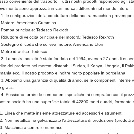
sso conveniente del trasporto. Tutti i nostri prodotti rispondono agli sta
evolmente sono apprezzati in vari mercati differenti nel mondo intero.
le configurazioni della conduttura della nostra macchina provengono
tore: Americano Cummins
pa principale: Tedesco Rexroth
uttore di velocità principale del motor&: Tedesco Rexroth
tegno di coda che solleva motore: Americano Eton
ro idraulico: Tedesco
La nostra società è stata fondata nel 1994, avendo 27 anni di esperi
ite del prodotto nei mercati distanti: Il Sudan, il Kenya, l'Angola, il Pakis
ania ecc. Il nostro prodotto è inoltre molto popolare in porcellana.
Abbiamo una garanzia di qualità di anno, se le componenti interne 
o gratis.
Possiamo fornire le componenti specifiche ai compratori con il prezzo 
ostra società ha una superficie totale di 42800 metri quadri, formante qu
Linea che mette insieme attrezzature ed accessori e strumenti.
Non metallico ha galvanizzato l'attrezzatura di produzione (prodotti a
Macchina a controllo numerico