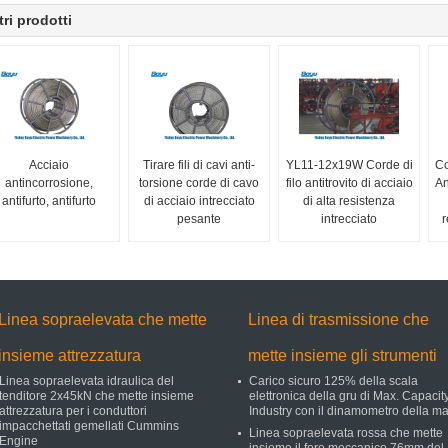
tri prodotti
Acciaio
Tirare fili di cavi anti-
YL11-12x19W Corde di
Co
antincorrosione,
torsione corde di cavo
filo antitrovito di acciaio
An
antifurto, antifurto
di acciaio intrecciato
di alta resistenza
pesante
intrecciato
r
Linea sopraelevata che mette
Linea di trasmissione che
insieme attrezzatura
mette insieme gli strumenti
Linea sopraelevata idraulica del
Carico sicuro 125% della scala
tenditore 2x45kN che mette insieme
elettronica della gru di Max. Capacit
attrezzatura per i conduttori
Industry con il dinamometro della m
impacchettati gemellati Cummins
Linea sopraelevata rossa che mette
Engine