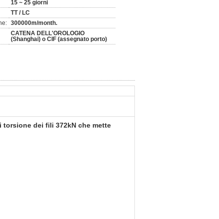
15 ~ 25 giorni
TT / LC
ne:
300000m/month.
CATENA DELL'OROLOGIO
(Shanghai) o CIF (assegnato porto)
 torsione dei fili 372kN che mette