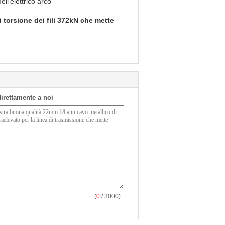
l'elettrico arco
 torsione dei fili 372kN che mette
 direttamente a noi
(
0
/ 3000)