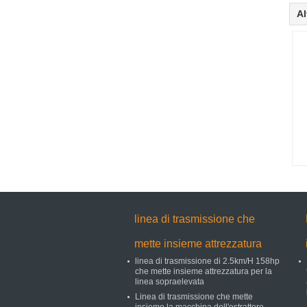
Al
linea di trasmissione che
mette insieme attrezzatura
linea di trasmissione di 2.5km/H 158hp
che mette insieme attrezzatura per la
linea sopraelevata
Linea di trasmissione che mette