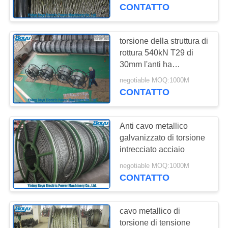
CONTROLLO
mette insieme il
CONTATTO
diametro di 252kN
DI
20mm
QUALITÀ
torsione della struttura di
rottura 540kN T29 di
30mm l'anti ha
CONTATTICI
galvanizzato la linea
negotiable MOQ:1000M
d'acciaio del cavo
CONTATTO
NOTIZIE
metallico che mette
insieme l'ingegneria
Anti cavo metallico
RICHIEDA
galvanizzato di torsione
UNA
intrecciato acciaio
CITAZIONE
negotiable MOQ:1000M
CONTATTO
MAPPA
cavo metallico di
DEL
torsione di tensione