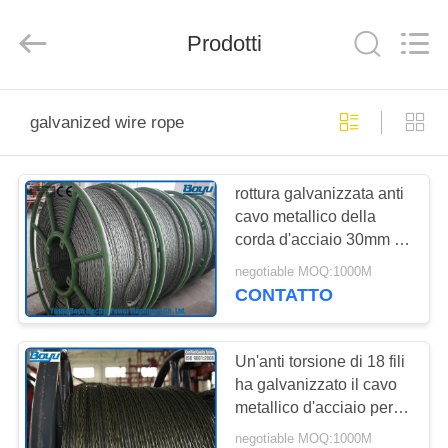
2026
Yixing
Boyu
Prodotti
Electric
Power
Machinery
Co.,LTD.
All
CASA
Rights
Reserved.
galvanized wire rope
PRODOTTI
rottura galvanizzata anti
cavo metallico della
CIRCA
corda d'acciaio 30mm di
NOI
torsione della struttura di
negotiable MOQ:1000M
658kN T29
CONTATTO
GIRO
DELLA
Un'anti torsione di 18 fili
ha galvanizzato il cavo
FABBRICA
metallico d'acciaio per la
linea di trasmissione che
negotiable MOQ:1000M