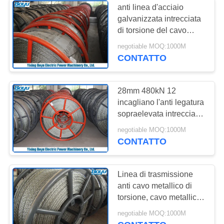
anti linea d'acciaio
galvanizzata intrecciata
di torsione del cavo
metallico di 30mm
negotiable MOQ:1000M
540kN T29 che mette
CONTATTO
insieme ingegneria
28mm 480kN 12
incagliano l'anti legatura
sopraelevata intrecciata
galvanizzata torta del
negotiable MOQ:1000M
conduttore del cavo
CONTATTO
metallico d'acciaio
Linea di trasmissione
anti cavo metallico di
torsione, cavo metallico
pilota per ingegneria
negotiable MOQ:1000M
sopraelevata