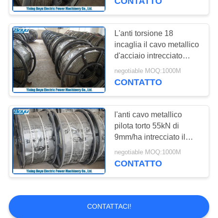
CONTATTO
L'anti torsione 18
incaglia il cavo metallico
d'acciaio intrecciato
372kN del carico di
negotiable MOQ:1000M
rottura per la linea di
CONTATTO
trasmissione
sopraelevata 22mm
l'anti cavo metallico
pilota torto 55kN di
9mm/ha intrecciato il
cavo metallico d'acciaio
negotiable MOQ:1000M
per la linea mettere
CONTATTO
insieme
CONTATTACI!