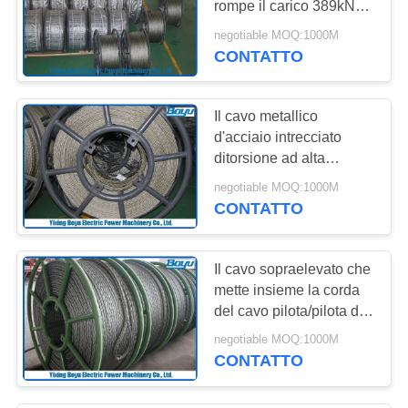
rompe il carico 389kN
18 incaglia la linea della
negotiable MOQ:1000M
struttura T25 che mette
CONTATTO
insieme l'ingegneria
Il cavo metallico
d'acciaio intrecciato
ditorsione ad alta
resistenza/ha
negotiable MOQ:1000M
galvanizzato la corda di
CONTATTO
legatura d'acciaio 11mm
Il cavo sopraelevato che
mette insieme la corda
del cavo pilota/pilota di
28mm ha galvanizzato il
negotiable MOQ:1000M
cavo metallico d'acciaio
CONTATTO