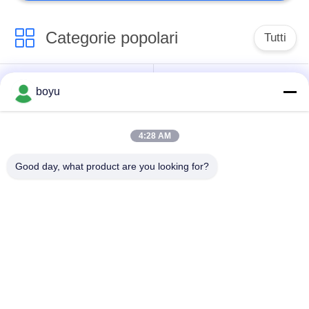
Categorie popolari
Tutti
linea di trasmissione
Linea sopraelevata
boyu
che mette insieme
che mette insieme
attrezzatura
attrezzatura
4:28 AM
tensione che mette
Anti cavo metallico di
Good day, what product are you looking for?
insieme attrezzatura
torsione
Puleggia
impacchettata del
Legatura dei blocchi
conduttore
Linea di trasmissione
linea elettrica che
che mette insieme gli
mette insieme