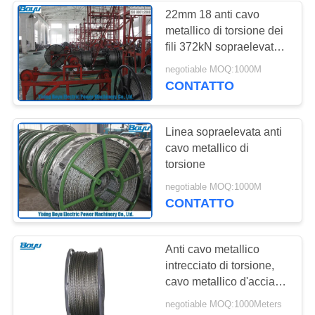
22mm 18 anti cavo
metallico di torsione dei
fili 372kN sopraelevato
per la linea di
negotiable MOQ:1000M
trasmissione che mette
CONTATTO
insieme macchina
Linea sopraelevata anti
cavo metallico di
torsione
negotiable MOQ:1000M
CONTATTO
Anti cavo metallico
intrecciato di torsione,
cavo metallico d'acciaio
flessibile con lunga vita
negotiable MOQ:1000Meters