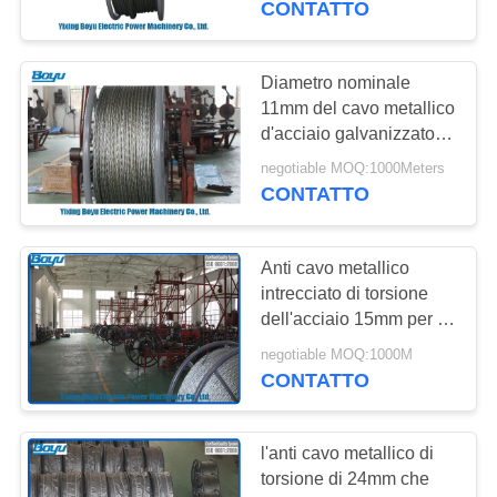
CONTATTO
Diametro nominale
11mm del cavo metallico
d'acciaio galvanizzato
forza ad alta resistenza
negotiable MOQ:1000Meters
di 12 fili
CONTATTO
Anti cavo metallico
intrecciato di torsione
dell'acciaio 15mm per la
legatura ad alta tensione
negotiable MOQ:1000M
del cavo 158kN
CONTATTO
l'anti cavo metallico di
torsione di 24mm che