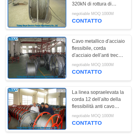
SITO
320kN di rottura di
22mm l'anti ha
negotiable MOQ:1000M
galvanizzato la linea ad
PRIVACY
CONTATTO
alta tensione d'acciaio
POLICY
mettere insieme
Cavo metallico d'acciaio
flessibile, corda
d'acciaio dell'anti treccia
di torsione per i cavi
negotiable MOQ:1000M
elettrici sopraelevati che
CONTATTO
mettono insieme 28mm
580kN
La linea sopraelevata la
corda 12 dell'alto della
flessibilità anti cavo
metallico di torsione del
negotiable MOQ:1000M
polit incaglia la struttura
CONTATTO
29FI